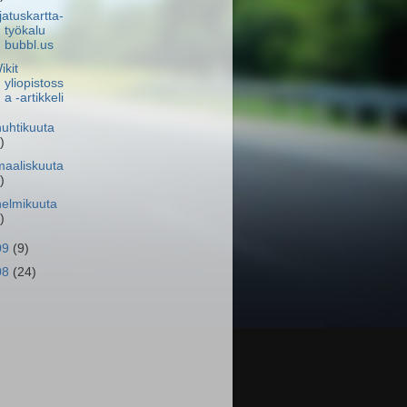
jatuskartta-
työkalu
bubbl.us
ikit
yliopistoss
a -artikkeli
huhtikuuta
)
maaliskuuta
)
helmikuuta
)
09
(9)
08
(24)