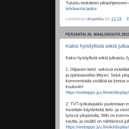
Tutustu etukäteen pikaohjeeseen 
tehdaan/acppika
Lähettänyt
rikupekka
klo
13.19
E
PERJANTAI 26. MAALISKUUTA 201
Kaksi hyödyllistä wikiä julk
Kaksi hyödyllistä wikiä julkaistu 
1. Hiljainen tieto! -wikissä esitel
ja opintoasioihin liittyen. Sekä yli
kommentoida sisältöä tai kertoa o
kuuluviin!
https://webapps.jyu.fi/wiki/display/
2. TVT-työkalupakki puolestaan esi
tosielään käytänteitä tieto -ja vi
työssä yliopistolla. Wiki on komm
kautta, ja sisältö on nähtävissä jul
https://webapps.jyu.fi/wiki/display