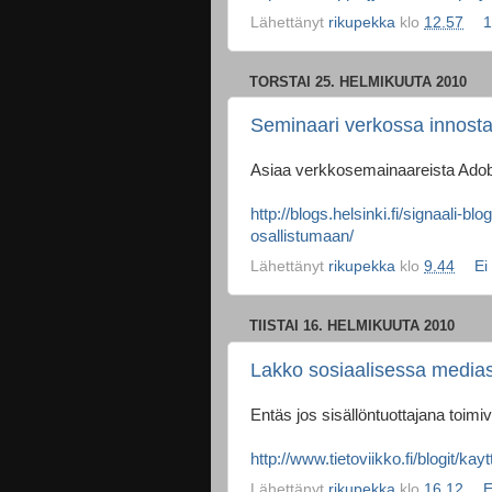
Lähettänyt
rikupekka
klo
12.57
1
TORSTAI 25. HELMIKUUTA 2010
Seminaari verkossa innosta
Asiaa verkkosemainaareista Adob
http://blogs.helsinki.fi/signaali-
osallistumaan/
Lähettänyt
rikupekka
klo
9.44
Ei
TIISTAI 16. HELMIKUUTA 2010
Lakko sosiaalisessa mediass
Entäs jos sisällöntuottajana toim
http://www.tietoviikko.fi/blogit/ka
Lähettänyt
rikupekka
klo
16.12
E