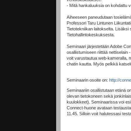
- Mitä hankaluuksia on kohdattu 
Aiheeseen paneudutaan tosielämä
Professori Taru Lintunen Liikuntati
Tietotekniikan laitokselta. Lisäks
Tietohallintokeskuksesta.
Seminaari järjestetään Adobe Conn
osallistumiseen riittää nettiselain
voit varustautua web-kameralla, mi
chatin kautta. Myös pelkkä katsel
Seminaarin osoite on:
http://conne
Seminaariin osallistutaan etänä om
olevan tietokoneen sekä jonkinlaise
kuulokkeet). Seminaarissa voi esi
Connect-huone avataan testausta v
11.45. Silloin voit halutessasi tes