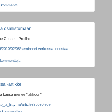
 kommentti:
a osallistumaan
e Connect Pro:lla:
blogi/2010/02/08/seminaari-verkossa-innostaa-
 kommentteja:
a -artikkeli
iva kansa menee "lakkoon":
ytto_ja_liittyma/article375630.ece
i kommentteja: