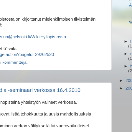
A
stosta on kirjoittanut mielenkiintoisen tiivistelmän
W
ä:
nesluo@helsinki.fi/Wikit+yliopistossa
►
(1
ttö"-wiki:
►
wpage.action?pageId=29262520
(1
i kommentteja:
►
(2
►
20
►
20
ia -seminaari verkossa 16.4.2010
nopisteinä yhteistyön välineet verkossa.
uovat lisää tehokkuutta ja uusia mahdollisuuksia
aminen verkon välityksellä tai vuorovaikutteiset