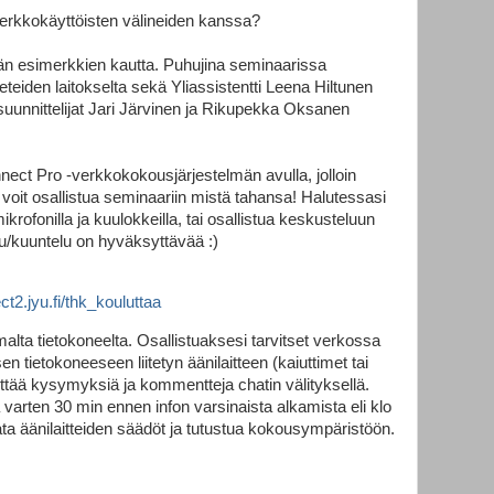
verkkokäyttöisten välineiden kanssa?
n esimerkkien kautta. Puhujina seminaarissa
eteiden laitokselta sekä Yliassistentti Leena Hiltunen
i suunnittelijat Jari Järvinen ja Rikupekka Oksanen
ect Pro -verkkokokousjärjestelmän avulla, jolloin
 - voit osallistua seminaariin mistä tahansa! Halutessasi
krofonilla ja kuulokkeilla, tai osallistua keskusteluun
u/kuuntelu on hyväksyttävää :)
ct2.jyu.fi/thk_kouluttaa
alta tietokoneelta. Osallistuaksesi tarvitset verkossa
n tietokoneeseen liitetyn äänilaitteen (kaiuttimet tai
ttää kysymyksiä ja kommentteja chatin välityksellä.
arten 30 min ennen infon varsinaista alkamista eli klo
tata äänilaitteiden säädöt ja tutustua kokousympäristöön.