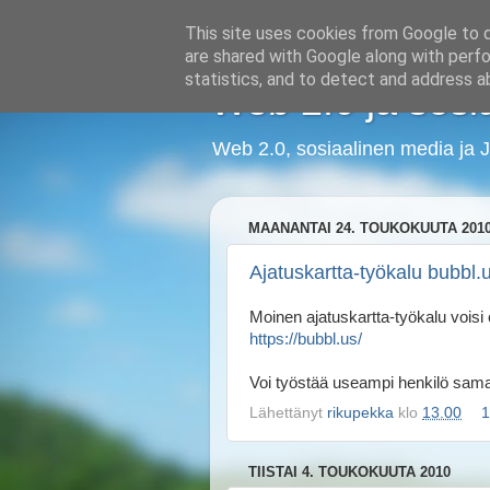
This site uses cookies from Google to de
are shared with Google along with perfo
statistics, and to detect and address a
Web 2.0 ja sosi
Web 2.0, sosiaalinen media ja J
MAANANTAI 24. TOUKOKUUTA 201
Ajatuskartta-työkalu bubbl.
Moinen ajatuskartta-työkalu voisi 
https://bubbl.us/
Voi työstää useampi henkilö sama
Lähettänyt
rikupekka
klo
13.00
1
TIISTAI 4. TOUKOKUUTA 2010