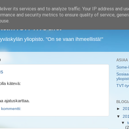
liver its services and to analyze traffic. Your IP address and u
rmance and security metrics to ensure quality of service, gene
buse.
aalinen media
yväskylän yliopisto. "On se vaan ihmeellistä!"
0
ASIAA
Some-k
us
Sosiaa
yliopis
olla kätevä:
TVT-ty
a ajatuskarttaa.
BLOGI
 kommentti:
►
20
▼
20
▼
(2