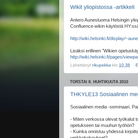
Wikit yliopistossa -artikkeli
Antero Aunesluoma Helsingin yliopi
Confluence-wikin käytöstä HY:ss
http://wiki.helsinki.fi/display/~au
Lisäksi erillinen "Wikien opetuskäy
http://wiki.helsinki.fi/pages/vie
Lähettänyt
rikupekka
klo
10.38
E
TORSTAI 8. HUHTIKUUTA 2010
THKYLE13 Sosiaalinen med
Sosiaalinen media -seminaari. Pai
- Miten verkossa olevat työkalut t
opetukseen tai muuhun työhön?
- Kuinka onnistuu yhdessä kirjoitt
verkkokokoukset?