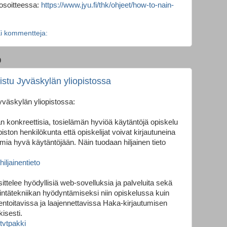
osoitteessa:
https://www.jyu.fi/thk/ohjeet/how-to-nain-
i kommentteja:
0
aistu Jyväskylän yliopistossa
Jyväskylän yliopistossa:
lään konkreettisia, tosielämän hyviöä käytäntöjä opiskelu
opiston henkilökunta että opiskelijat voivat kirjautuneina
mia hyvä käytäntöjään. Näin tuodaan hiljainen tieto
hiljainentieto
ttelee hyödyllisiä web-sovelluksia ja palveluita sekä
estintätekniikan hyödyntämiseksi niin opiskelussa kuin
entoitavissa ja laajennettavissa Haka-kirjautumisen
kisesti.
/tvtpakki