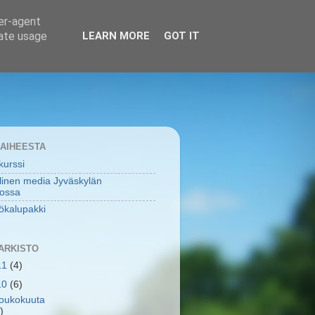
ser-agent
rate usage
LEARN MORE
GOT IT
 AIHEESTA
urssi
linen media Jyväskylän
tossa
ökalupakki
ARKISTO
11
(4)
10
(6)
toukokuuta
)