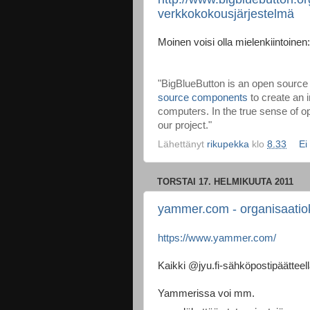
verkkokokousjärjestelmä
Moinen voisi olla mielenkiintoinen
"BigBlueButton is an open source
source components
to create an i
computers. In the true sense of op
our project."
Lähettänyt
rikupekka
klo
8.33
Ei
TORSTAI 17. HELMIKUUTA 2011
yammer.com - organisaatiok
https://www.yammer.com/
Kaikki @jyu.fi-sähköpostipäätteel
Yammerissa voi mm.