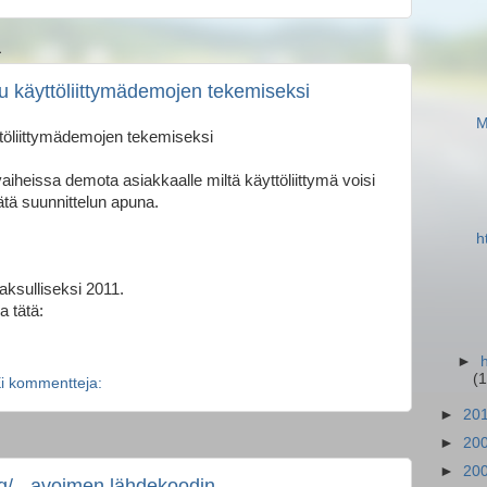
1
u käyttöliittymädemojen tekemiseksi
M
ttöliittymädemojen tekemiseksi
vaiheissa demota asiakkaalle miltä käyttöliittymä voisi
ätä suunnittelun apuna.
h
aksulliseksi 2011.
a tätä:
►
(1
i kommentteja:
►
20
►
20
►
20
rg/ - avoimen lähdekoodin