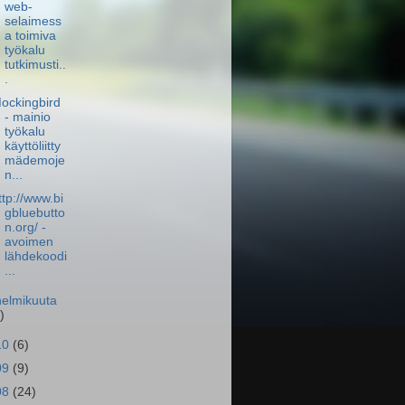
web-
selaimess
a toimiva
työkalu
tutkimusti..
.
ockingbird
- mainio
työkalu
käyttöliitty
mädemoje
n...
ttp://www.bi
gbluebutto
n.org/ -
avoimen
lähdekoodi
...
helmikuuta
)
10
(6)
09
(9)
08
(24)