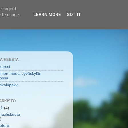
ser-agent
rate usage
LEARN MORE
GOT IT
 AIHEESTA
urssi
linen media Jyväskylän
tossa
ökalupakki
ARKISTO
11
(4)
maaliskuuta
)
otero -