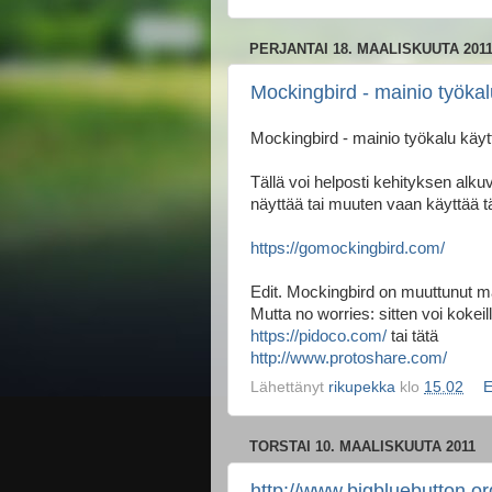
PERJANTAI 18. MAALISKUUTA 201
Mockingbird - mainio työkal
Mockingbird - mainio työkalu käy
Tällä voi helposti kehityksen alku
näyttää tai muuten vaan käyttää t
https://gomockingbird.com/
Edit. Mockingbird on muuttunut m
Mutta no worries: sitten voi kokeill
https://pidoco.com/
tai tätä
http://www.protoshare.com/
Lähettänyt
rikupekka
klo
15.02
E
TORSTAI 10. MAALISKUUTA 2011
http://www.bigbluebutton.o