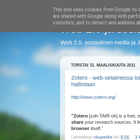
This site uses cookies from Google to de
are shared with Google along with perfo
statistics, and to detect and address a
Web 2.0 ja sosi
Web 2.0, sosiaalinen media ja J
TORSTAI 31. MAALISKUUTA 2011
Zotero - web-selaimessa to
hallintaan
http://www.zotero.org/
"Zotero
[zoh-TAIR-oh] is a free, 
share
your research sources. It l
browser
itself."
Lähettänyt
rikupekka
klo
8.56
1 