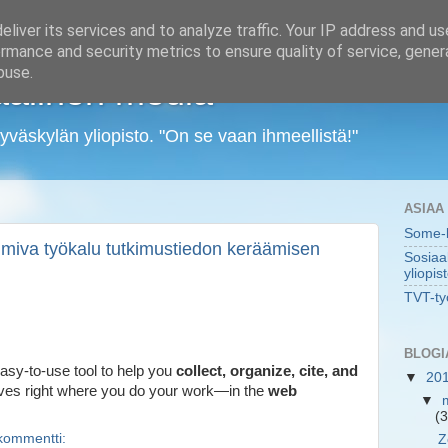
liver its services and to analyze traffic. Your IP address and u
rmance and security metrics to ensure quality of service, gene
buse.
aalinen media
yväskylän yliopisto. "On se vaan ihmeellistä!"
ASIAA
Some-k
imiva työkalu tutkimustiedon keräämisen
Sosiaa
yliopis
TVT-ty
BLOGI
easy-to-use tool to help you
collect, organize, cite, and
▼
20
ives right where you do your work—in the
web
▼
(3
kommentti:
Z