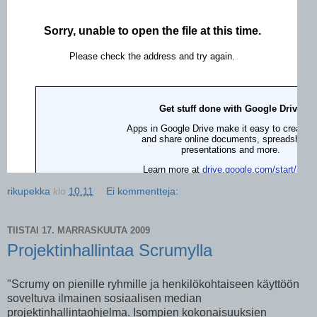
rikupekka
klo
10.11
Ei kommentteja:
TIISTAI 17. MARRASKUUTA 2009
Projektinhallintaa Scrumylla
"Scrumy on pienille ryhmille ja henkilökohtaiseen käyttöön
soveltuva ilmainen sosiaalisen median
projektinhallintaohjelma. Isompien kokonaisuuksien