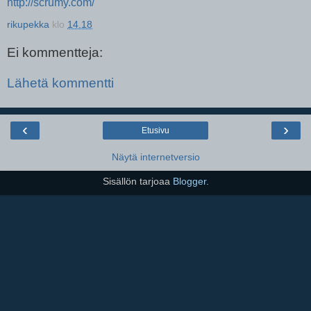
http://scrumy.com/
rikupekka
klo
14.18
Ei kommentteja:
Lähetä kommentti
‹
›
Etusivu
Näytä internetversio
Sisällön tarjoaa
Blogger
.