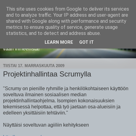
This site uses cookies from Google to deliver its services
Web 2.0 ja sosiaalinen
and to analyze traffic. Your IP address and user-agent are
shared with Google along with performance and security
media
metrics to ensure quality of service, generate usage
statistics, and to detect and address abuse.
Web 2.0, sosiaalinen media ja Jyväskylän yliopisto. "On se
LEARN MORE
GOT IT
vaan ihmeellistä!"
TIISTAI 17. MARRASKUUTA 2009
Projektinhallintaa Scrumylla
"Scrumy on pienille ryhmille ja henkilökohtaiseen käyttöön
soveltuva ilmainen sosiaalisen median
projektinhallintaohjelma. Isompien kokonaisuuksien
tekemisessä helpottaa, että työ jaetaan osa-alueisiin ja
edelleen yksittäisiin tehtäviin."
Näyttäisi soveltuvan agiiliin kehitykseen