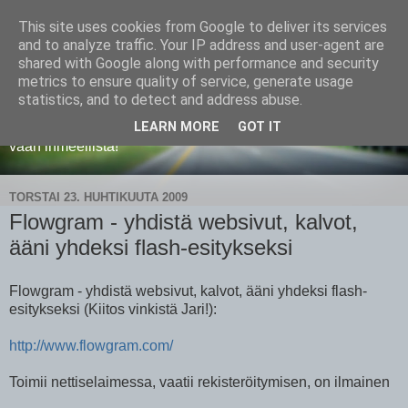
This site uses cookies from Google to deliver its services
Web 2.0 ja sosiaalinen
and to analyze traffic. Your IP address and user-agent are
shared with Google along with performance and security
media
metrics to ensure quality of service, generate usage
statistics, and to detect and address abuse.
Web 2.0, sosiaalinen media ja Jyväskylän yliopisto. "On se
LEARN MORE
GOT IT
vaan ihmeellistä!"
TORSTAI 23. HUHTIKUUTA 2009
Flowgram - yhdistä websivut, kalvot,
ääni yhdeksi flash-esitykseksi
Flowgram - yhdistä websivut, kalvot, ääni yhdeksi flash-
esitykseksi (Kiitos vinkistä Jari!):
http://www.flowgram.com/
Toimii nettiselaimessa, vaatii rekisteröitymisen, on ilmainen