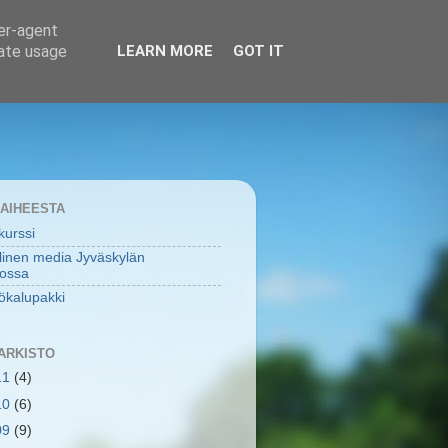
ser-agent
rate usage
LEARN MORE
GOT IT
 AIHEESTA
urssi
linen media Jyväskylän
tossa
ökalupakki
ARKISTO
11
(4)
10
(6)
09
(9)