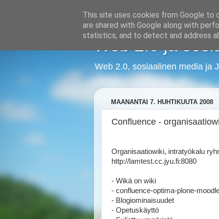
This site uses cookies from Google to de
are shared with Google along with perfo
statistics, and to detect and address a
Web 2.0 ja sosi
Web 2.0, sosiaalinen media ja J
MAANANTAI 7. HUHTIKUUTA 2008
Confluence - organisaatiowi
Organisaatiowiki, intratyökalu ryhm
http://lamtest.cc.jyu.fi:8080
- Wikä on wiki
- confluence-optima-plone-moodle 
- Blogiominaisuudet
- Opetuskäyttö