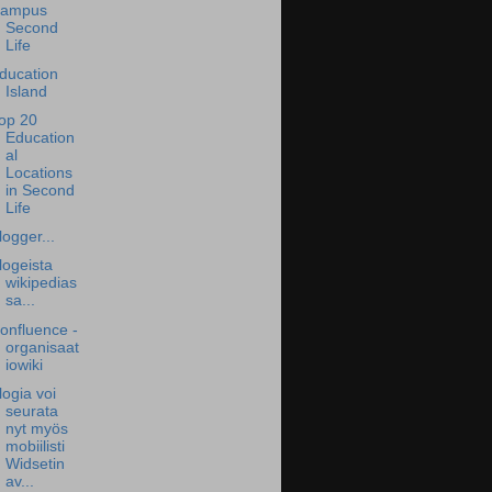
ampus
Second
Life
ducation
Island
op 20
Education
al
Locations
in Second
Life
logger...
logeista
wikipedias
sa...
onfluence -
organisaat
iowiki
logia voi
seurata
nyt myös
mobiilisti
Widsetin
av...