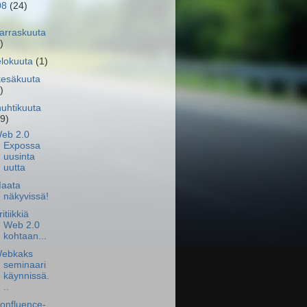
08
(24)
arraskuuta
)
elokuuta
(1)
kesäkuuta
)
huhtikuuta
19)
eb 2.0
Expossa
uusinta
uutta
aata
näkyvissä!
ritiikkiä
Web 2.0
kohtaan...
ebkaks
seminaari
käynnissä.
..
onfluence-