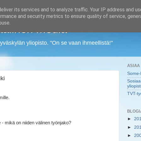
liver its services and to analyze traffic. Your IP address and u
rmance and security metrics to ensure quality of service, gene
buse.
aalinen media
yväskylän yliopisto. "On se vaan ihmeellistä!"
ASIAA
Some-k
ki
Sosiaa
yliopis
TVT-ty
ille.
BLOGI
►
20
- mikä on niiden välinen työnjako?
►
20
►
20