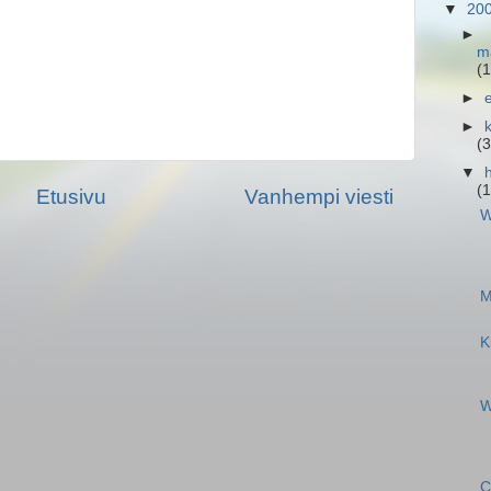
▼
20
►
m
(1
►
►
(3
▼
(
Etusivu
Vanhempi viesti
W
M
K
W
C