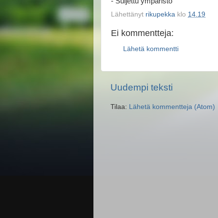
- Suljettu ympäristö
Lähettänyt
rikupekka
klo
14.19
Ei kommentteja:
Lähetä kommentti
Uudempi teksti
Tilaa:
Lähetä kommentteja (Atom)