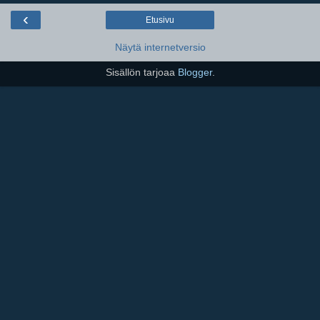
‹
Etusivu
Näytä internetversio
Sisällön tarjoaa
Blogger
.