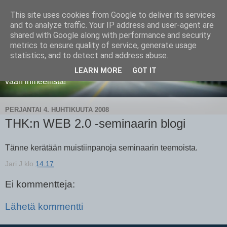
This site uses cookies from Google to deliver its services
Web 2.0 ja sosiaalinen
and to analyze traffic. Your IP address and user-agent are
shared with Google along with performance and security
media
metrics to ensure quality of service, generate usage
statistics, and to detect and address abuse.
Web 2.0, sosiaalinen media ja Jyväskylän yliopisto. "On se
LEARN MORE
GOT IT
vaan ihmeellistä!"
PERJANTAI 4. HUHTIKUUTA 2008
THK:n WEB 2.0 -seminaarin blogi
Tänne kerätään muistiinpanoja seminaarin teemoista.
Jari J
klo
14.17
Ei kommentteja:
Lähetä kommentti